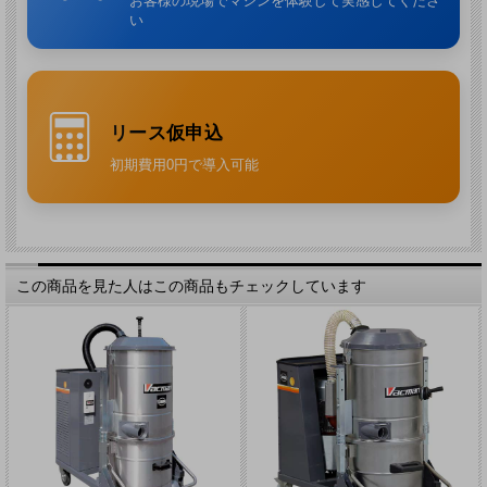
お客様の現場でマシンを体験して実感してくださ
い
高性能ながら
縦型の省スペース設計
を採用。ライン脇や設備周辺など、設置
スペースに制約のある現場にも導入しやすいモデルです。
タンクウインドー付きで回収量を確認しやすい
タンク内の回収量を
目視で確認できるタンクウインドー
を備えており、回収
状況を把握しながら運用しやすくなっています。
リース仮申込
初期費用0円で導入可能
この商品を見た人はこの商品もチェックしています
ITR3204で十分か、ISR2706LやISR4507のほうが合うか迷ったらご相談く