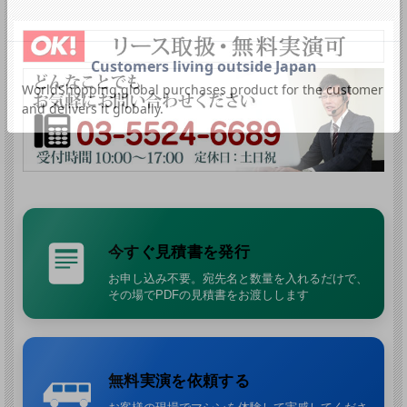
すく保守も容易
側面吸込口＋サイクロン効果
で、フィルター目詰まりの軽減に
も配慮
連続運転仕様の高耐久リングブロア
連続運転仕様の高耐久リングブロアを搭載。
工場の生産ラインなど、連続的
な回収が求められる現場
に適した乾湿両用バキュームです。
大面積1.24m²星形フィルター＋独自のチリ落とし機構
ろ過面積
1.24m²
の大面積星形特殊ろ布フィルターを搭載。
独自のチリ落と
し機構
により、フィルターの目詰まりを抑え、吸引力低下を軽減します。
側面吸込口とコーン構造で目詰まりを軽減
今すぐ見積書を発行
吸込口をタンク側面に配置し、タンク内で
サイクロン効果
が生まれる構造で
お申し込み不要。宛先名と数量を入れるだけで、
す。さらに回収タンクとフィルターの間の
コーン
により、フィルターへの回
その場でPDFの見積書をお渡しします
収物付着を抑制します。
スマートフレーム機構でメンテナンスしやすい
スマートフレーム機構
により、フィルターへのアクセスが簡単。定期的なフ
ィルターメンテナンスも行いやすく、日常運用しやすい構造です。
無料実演を依頼する
縦型省スペース設計