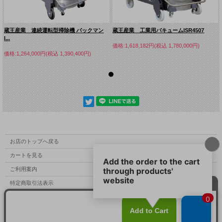
ださい。
本シリーズは標準付属品を最小構成にすることで、
現場に最適な構成を選
定できるようにしています
。
蔵王産業 連続運転型掃除機 バックマン
蔵王産業 工業用バキュームISR4507
回収物の性質・量・搬送距離・電源条件などをお伺いし、最適な仕様をご
I...
提案いたします。
価格:1,618,182円(税込 1,780,000円)
価格:1,264,000円(税込 1,390,400円)
必要に応じて、
専門担当が現場確認のうえご提案
することも可能ですの
で、お気軽にご相談ください。
主な仕様 バックマン ITR3204
電源
3相200V
最大真空圧
28.5kPa（50Hz） / 32kPa（60Hz）
お店のトップへ戻る
カートを見る
最大風量
3.8m³/min（50Hz） / 4.2m³/min（60Hz）
ご利用案内
モーター数
1個
特定商取引法表示
出力
3kW（50Hz） / 3.6kW（60Hz）
個人情報の取扱い
ランニングアンペア
11.5A（50Hz） / 9.5A（60Hz）
サイトマップ
ブロアの種類
リングブロア