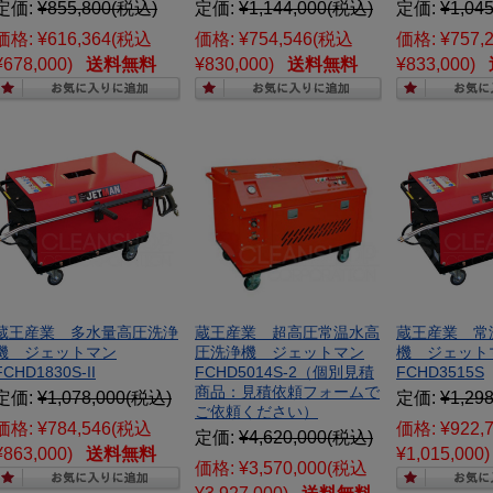
定価:
¥855,800
(税込)
定価:
¥1,144,000
(税込)
定価:
¥1,045
価格:
¥616,364
(税込
価格:
¥754,546
(税込
価格:
¥757,
¥678,000)
送料無料
¥830,000)
送料無料
¥833,000)
蔵王産業 多水量高圧洗浄
蔵王産業 超高圧常温水高
蔵王産業 常
機 ジェットマン
圧洗浄機 ジェットマン
機 ジェット
FCHD1830S-II
FCHD5014S-2（個別見積
FCHD3515S
商品：見積依頼フォームで
定価:
¥1,078,000
(税込)
定価:
¥1,298
ご依頼ください）
価格:
¥784,546
(税込
価格:
¥922,
定価:
¥4,620,000
(税込)
¥863,000)
送料無料
¥1,015,000)
価格:
¥3,570,000
(税込