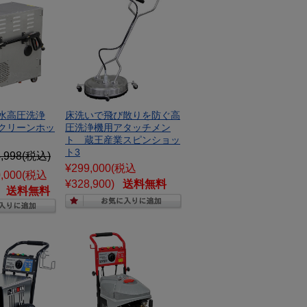
水高圧洗浄
床洗いで飛び散りを防ぐ高
クリーンホッ
圧洗浄機用アタッチメン
ト 蔵王産業スピンショッ
ト3
,998
(税込)
¥299,000
(税込
,000
(税込
¥328,900)
送料無料
送料無料