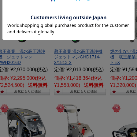
蔵王産業 温水高圧洗浄
蔵王産業 温水高圧洗浄機
煙の出ない温
機 ジェットマン
ジェットマンGHD1714-
機 蔵王産業
PWH2016D
2/1813-2
トEX
定価:
¥2,970,000
(税込)
定価:
¥2,013,000
(税込)
定価:
¥1,594
価格:
¥2,295,000
(税込
価格:
¥1,416,364
(税込
価格:
¥1,200
¥2,524,500)
送料無料
¥1,558,000)
送料無料
¥1,320,000)