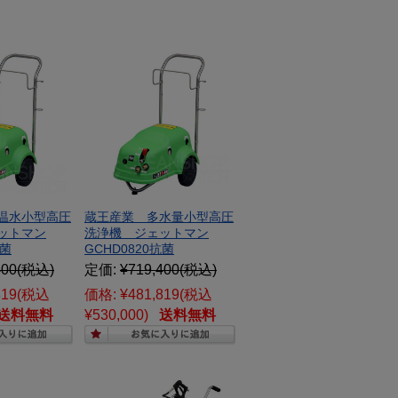
温水小型高圧
蔵王産業 多水量小型高圧
ットマン
洗浄機 ジェットマン
抗菌
GCHD0820抗菌
400
(税込)
定価:
¥719,400
(税込)
819
(税込
価格:
¥481,819
(税込
送料無料
¥530,000)
送料無料