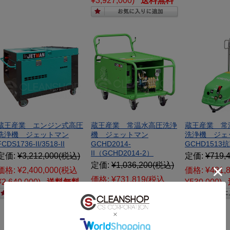
¥3,927,000)
送料無料
蔵王産業 エンジン式高圧
蔵王産業 常温水高圧洗浄
蔵王産業 常
洗浄機 ジェットマン
機 ジェットマン
洗浄機 ジェ
FCDS1736-II/3518-II
GCHD2014-
GCHD1513
II（GCHD2014-2）
定価:
¥3,212,000
(税込)
定価:
¥719,
定価:
¥1,036,200
(税込)
価格:
¥2,400,000
(税込
価格:
¥481,
価格:
¥731,819
(税込
¥2,640,000)
送料無料
¥530,000)
¥805,000)
送料無料