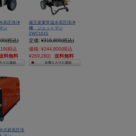
水高圧洗浄
蔵王産業常温水高圧洗浄
マン
機 ジェットマン
ZWC1015
800
(税込)
定価:
¥316,800
(税込)
819
(税込
価格:
¥244,800
(税込
送料無料
¥269,280)
送料無料
水式超高圧洗
トマン