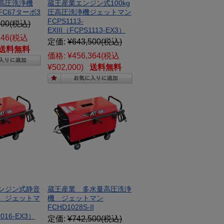
高圧洗浄機
蔵王産業エンジン式100kg
C67ターボ3
圧高圧洗浄機ジェットマン
FCPS1113-
800
(税込)
EXIII（FCPS1113-EX3）
546
(税込
定価:
¥643,500
(税込)
送料無料
価格:
¥456,364
(税込
¥502,000)
送料無料
ンジン式静音
蔵王産業 多水量高圧洗浄
 ジェットマ
機 ジェットマン
FCHD1028S-II
2016-EX3）
定価:
¥742,500
(税込)