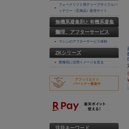
テリー
フォークリフト用ディープサイクルバ
ッテリー（互換品）販売サイト
無機系凝集剤と有機系凝集
剤
修理、アフターサービス
マシンのアフターサービス体制
ZKシリーズ
業種別に活用イメージを見る
アフィリエイト
パートナー募集中
注目キーワード