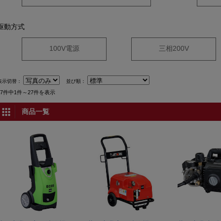
駆動方式
100V電源
三相200V
表示切替：
並び順：
27件中1件～27件を表示
商品一覧