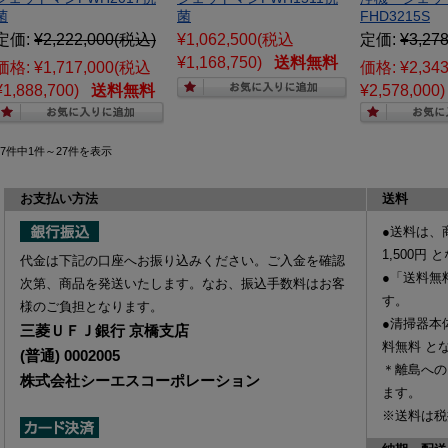
菌
菌
FHD3215S
定価:
¥2,222,000
(税込)
¥1,062,500
(税込
定価:
¥3,278
¥1,168,750)
送料無料
価格:
¥1,717,000
(税込
価格:
¥2,343
¥1,888,700)
送料無料
¥2,578,000)
27件中1件～27件を表示
お支払い方法
送料
●送料は、
1,500円
と
代金は下記の口座へお振り込みください。ご入金を確認
●「送料無
次第、商品を発送いたします。なお、振込手数料はお客
す。
様のご負担となります。
●清掃器本
三菱ＵＦＪ銀行 京橋支店
料無料
と
(普通) 0002005
＊離島への
株式会社シーエスコーポレーション
ます。
※送料は税