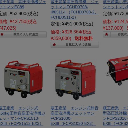
蔵王産業 高圧洗浄機ジェ
蔵王産業高圧洗浄機 ジェ
蔵王産業小型
ットマンEC89
ットマンFCHD0708-
ジェットマンF
II/0511-II（FCHD0708-2、
定価:
¥53,900
(税込)
定価:
¥173,
FCHD0511-2）
価格:
¥42,750
(税込
価格:
¥124,
定価:
¥451,000
(税込)
¥47,025)
¥137,000)
価格:
¥326,364
(税込
¥359,000)
送料無料
蔵王産業 エンジン式
蔵王産業 エンジン式静音
蔵王産業 エ
150kg圧静音高圧洗浄機ジ
高圧洗浄機ジェットマン
型高圧洗浄機
ェットマンFCPS1513-
FCPS1030-
ンFCPS2016-
EXIII（FCPS1513-EX3）
EXIII（FCPS1030-EX3）
EXIII（FCPS