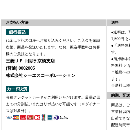
お支払い方法
送料
●送料は、
1,500円
と
代金は下記の口座へお振り込みください。ご入金を確認
●「送料無
次第、商品を発送いたします。なお、振込手数料はお客
す。
様のご負担となります。
●清掃器本
三菱ＵＦＪ銀行 京橋支店
料無料
と
(普通) 0002005
＊離島への
株式会社シーエスコーポレーション
ます。
※送料は税
納期、配送
各種クレジットカードがご利用いただけます。最長24回
までの分割払いまたはリボ払いが可能です（※ダイナー
商品は、ご
スは対象外）。
営業日以内
出荷できな
配達時間帯