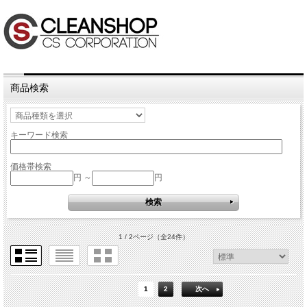
商品検索
キーワード検索
価格帯検索
円 ～
円
1 / 2ページ
（全24件）
1
2
次へ