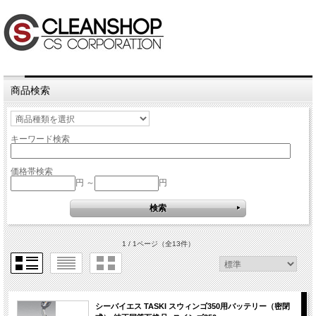
商品検索
キーワード検索
価格帯検索
円 ～
円
1 / 1ページ
（全13件）
シーバイエス TASKI スウィンゴ350用バッテリー（密閉