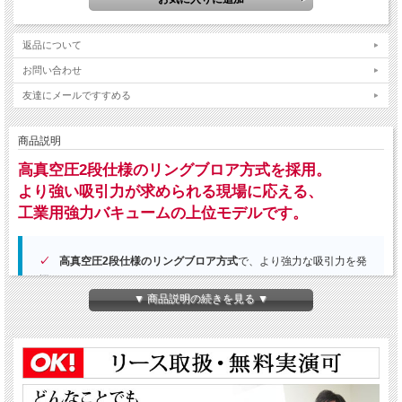
返品について
お問い合わせ
友達にメールですすめる
商品説明
高真空圧2段仕様のリングブロア方式を採用。
より強い吸引力が求められる現場に応える、
工業用強力バキュームの上位モデルです。
高真空圧2段仕様のリングブロア方式
で、より強力な吸引力を発
揮
▼ 商品説明の続きを見る ▼
最大真空圧44.1kPa
、風量7.0/8.0m³/minの高性能仕様
1.95m²の大面積星形フィルター
と60Lタンクで、重負荷の連続
回収に対応しやすい設計
高真空圧2段仕様のリングブロア方式