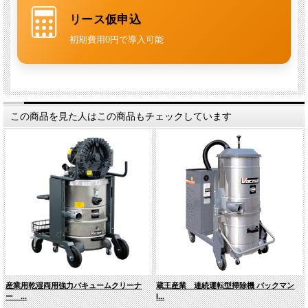
重負荷の工場回収用途に適した上位機
リース仮申込
連続運転が前提の工場ラインや、より強い吸引力が必要な現場に向くモデル
初期費用0円で導入可能
です。
シリーズ内では吸引力重視で選ぶべき機種
です。
この商品を見た人はこの商品もチェックしています
1.
連続運転
でお使いになる場合、使用方法などを事前にご確認ください。
2. 吸水には
ウェットトランスファーリッド（オプション）
をご使用くださ
い。
3. 本シリーズは標準付属品を最小構成にすることで、
現場に最適な構成を
選定できるようにしています
。
回収物の性質・量・搬送距離・電源条件などをお伺いし、最適な仕様をご
提案いたします。
必要に応じて、
専門担当が現場確認のうえご提案
することも可能です。
主な仕様 バックマン ISR4507
産業用乾湿両用強力バキュームクリーナ
蔵王産業 連続運転型掃除機 バックマン
電源
3相200V
ー ...
I...