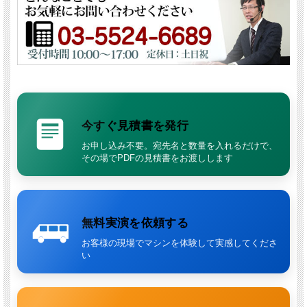
高真空圧2段仕様のリングブロア方式
を採用した上位モデルです。
標準的な機種よりも強い吸引力が求められる現場で、安定した回収性能を発
揮します。
最大真空圧44.1kPaの強力吸引
最大真空圧は
44.1kPa
。
ITR3204やISR2706Lよりも吸引力を重視した仕様で、
より負荷の高い回収
用途
に適しています。
今すぐ見積書を発行
オイル・グリス補充不要で連続運転しやすい
お申し込み不要。宛先名と数量を入れるだけで、
リングブロア方式のため、
オイル・グリスの補充が不要
。
その場でPDFの見積書をお渡しします
保守負担を抑えながら、連続運転用途にも対応しやすい設計です。
大面積1.95m²星形特殊フィルター
ろ過面積
1.95m²
の大面積星形特殊フィルターを搭載。
チリ落としも簡単で、強力吸引を活かしながら日常のメンテナンス性にも配
無料実演を依頼する
慮されています。
お客様の現場でマシンを体験して実感してくださ
60Lタンク＋ハンドル・4輪キャスターで扱いやすい
い
60Lの回収タンク
を備えつつ、ハンドルと4輪キャスターにより現場内で移
動しやすい構造です。
高出力機でありながら、実運用での扱いやすさにも配慮されています。