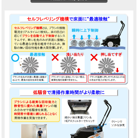
唯一無二の最適接触技術
セルフレベリング機構搭載。床の凹凸を感知してブラシが自動
で上下し、
常に毛先のみが最適な接地圧
で接触。最高の回収性
能を発揮します。
低騒音仕様
運転音
51.8dB
を実現。静音性に優れた集塵ファンで、時間や場
所を選ばず作業できます。
長時間稼働
1回の充電で
最大4.5時間
連続運転可能。広い現場でも安心して
使えます。
最高の作業効率
1人で
最大2,460m²/h
の清掃が可能。コードレスなので自由自在
に作業できます。
誰でも簡単操作
シンプルな操作パネル。ボタンを押すだけで
誰でもすぐに使え
る
設計です。