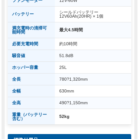
ファンモーター
12V-60W
シールドバッテリー
バッテリー
12V60Ah(20HR) × 1個
満充電時の清掃可
最大4.5時間
能時間
必要充電時間
約10時間
騒音値
51.8dB
ホッパー容量
25L
全長
780?1,320mm
全幅
630mm
全高
490?1,150mm
重量（バッテリー
52kg
含む）