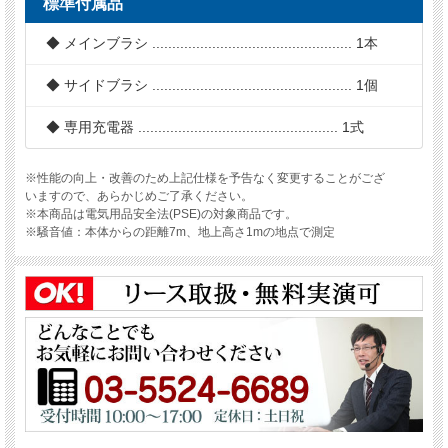
標準付属品
◆ メインブラシ .................................................. 1本
◆ サイドブラシ .................................................. 1個
◆ 専用充電器 .................................................. 1式
※性能の向上・改善のため上記仕様を予告なく変更することがござ
いますので、あらかじめご了承ください。
※本商品は電気用品安全法(PSE)の対象商品です。
※騒音値：本体からの距離7m、地上高さ1mの地点で測定