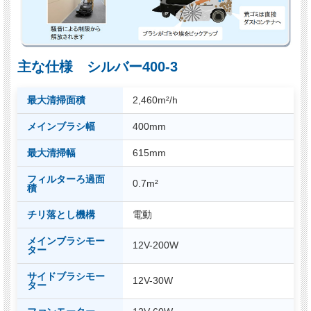
主な仕様 シルバー400-3
最大清掃面積
2,460m²/h
メインブラシ幅
400mm
最大清掃幅
615mm
フィルターろ過面
0.7m²
積
チリ落とし機構
電動
メインブラシモー
12V-200W
ター
サイドブラシモー
12V-30W
ター