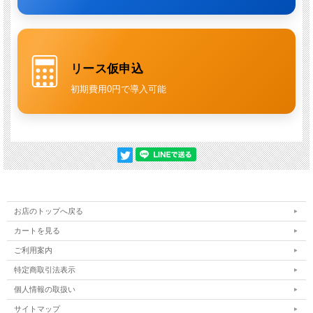
温度センサーと基板による
電子制御式燃焼コントロール
を採用。 吐出温度
の変動を抑え、 安定した高温洗浄と燃焼効率向上を実現しています。
安全機能・保護機能も充実
赤外線による
フレームコントロールシステム
を搭載し、 燃焼異常時には燃
リース仮申込
料供給を停止。 さらに、
渇水運転防止機能
や
マイクロリーケージコントロ
ール
により、 ポンプやアンローダーの消耗を抑制します。
初期費用0円で導入可能
メンテナンス性を高めた設計
サービスランプにより、 オイル交換時期や水漏れ、給水異常、ボイラー異
常などを通知。 不凍液注入口や圧力調整ノブにもアクセスしやすく、 日常
管理やメンテナンス性にも配慮されています。
豊富なアタッチメントに対応
別売の
ジェットブルーム
や
スピンショット3
など、 各種アタッチメントに
お店のトップへ戻る
も対応。 床洗浄や広範囲洗浄など、 用途に応じた作業効率向上が可能で
す。
カートを見る
ご利用案内
特定商取引法表示
個人情報の取扱い
サイトマップ