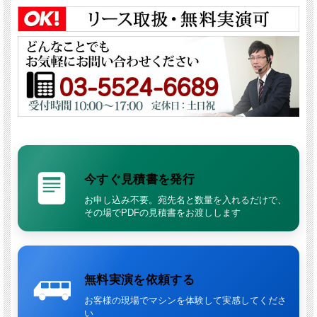
抗菌樹脂カバー採用
本体カバーには、
無機系抗菌剤を含有した抗菌樹脂
を採用。 本体表面での
細菌増殖を抑制し、 食品工場など衛生管理が求められる現場にも適してい
ます。
高温水・スチーム・常温水の3モード対応
常温水、高温水、スチームの3モードに対応。
80℃高温水
および
140℃スチ
ーム
による洗浄が可能で、 油汚れや付着汚れの除去に高い効果を発揮しま
す。
今すぐ見積書を発行
最大20MPaの高圧洗浄
最大20MPa
の高圧吐出に対応。 重機、コンクリート壁、畜舎、食品工場設
お申し込み不要。宛先名と数量を入れるだけで、
備など、 幅広い洗浄現場で活躍します。 洗剤吐出にも対応しています。
その場でPDFの見積書をお渡しします
三連プランジャーポンプによる高耐久仕様
効率と耐久性に優れた
セラミックピストン・水平三連プランジャーポンプ
を採用。 長時間の連続作業にも対応し、 高い耐久性と安定した洗浄性能を
無料実演を依頼する
実現しています。
お客様の現場でマシンを体験して実感してくださ
電子制御式燃焼コントロール採用
い