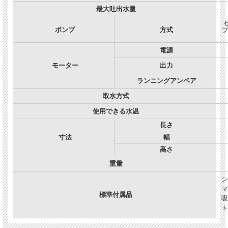
最大吐出水量
ポンプ
方式
電源
モーター
出力
ランニングアンペア
取水方式
使用できる水温
長さ
寸法
幅
高さ
重量
シ
マ
標準付属品
吸
ト