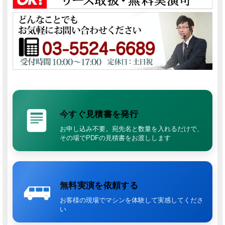
農業・畜産専用に設計された耐腐食ボディ
フレーム・パネルすべてに
ステンレススチール
を採用。 湿気やアン
モニアが多い環境でも腐食しにくく、 長期間にわたり安定した運用
が可能です。
ネズミ侵入防止構造でトラブルを未然に防止
今すぐ見積書を発行
電装部をステンレスパネルとメッシュで保護。
配線のかじり・ショ
お申し込み不要。宛先名と数量を入れるだけで、
ート・火災リスクを低減
し、 畜舎特有の環境でも安心して使用でき
その場でPDFの見積書をお渡しします
ます。
低騒音設計で家畜にやさしい
吐出時でも
65.9dB
の低騒音設計。 作業時の騒音ストレスを抑え、
牛・豚・鶏などへの影響を最小限に抑えます。
無料実演を依頼する
悪路でもスムーズに移動できる大径タイヤ
お客様の現場でマシンを体験して実感してくださ
い
大径ソフトタイヤを採用し、
未舗装路・段差・泥道でも安定した移
動
が可能。 農場・畜舎内の移動ストレスを大幅に軽減します。