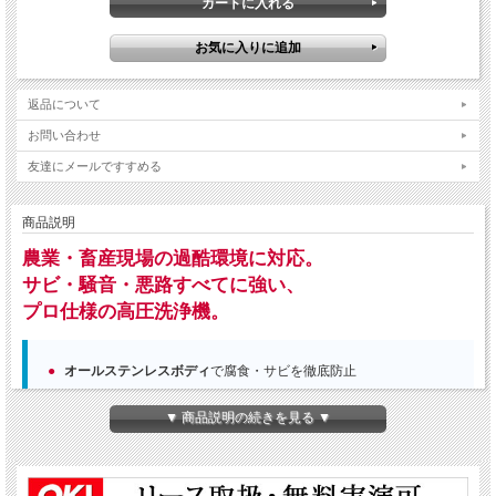
返品について
お問い合わせ
友達にメールですすめる
商品説明
農業・畜産現場の過酷環境に対応。
サビ・騒音・悪路すべてに強い、
プロ仕様の高圧洗浄機。
オールステンレスボディ
で腐食・サビを徹底防止
低騒音設計（65.9dB）
で家畜へのストレスを軽減
▼ 商品説明の続きを見る ▼
20MPa・15L/min
の高圧力で頑固な汚れを一気に洗浄