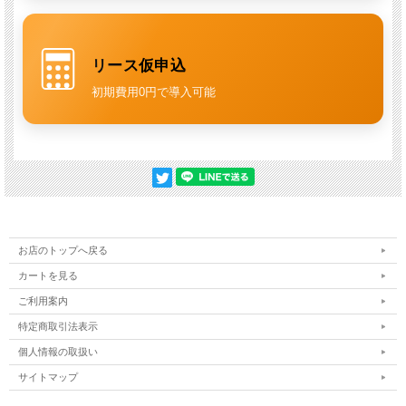
スリム設計で狭い通路にも対応
本体幅
500mm
のコンパクト設計。 畜舎の出入口や狭い通路でも取
り回しやすく、 作業効率を高めます。
リース仮申込
初期費用0円で導入可能
メンテナンス性に優れた構造
工具不要でカバーの着脱が可能。 日常点検やオイル交換もスムーズ
に行えます。
高耐久ポンプでプロ現場に対応
セラミックピストン×水平三連プランジャーポンプ
を採用。 最大
20MPa・15L/minの高性能で、 頑固な汚れにも対応します。
アクセサリーは自由にカスタム
お店のトップへ戻る
ガン・ホース・ノズルはすべてオプション。 用途に応じて最適な構
成を自由に組み合わせ可能です。
カートを見る
ご利用案内
特定商取引法表示
個人情報の取扱い
サイトマップ