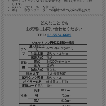
サーモスイッチで温度の設定ができ、温水を安定的に供給
●
超高圧なのにコンパクト
、キャスター付きで移動も容易
します。
洗いムラがなく、均一な仕上がり。
ボイラーやポンプモーターの制御に5重の安全装置を採用。
■ 温水式高圧洗浄機で最高クラスの32MPa
温水式の高圧洗浄機において最高圧クラスとなる32MPa（327kgf/㎠）の吐出圧力
を実現。
どんなことでも
高圧の水流と温水の洗浄力を組み合わせることで、常温水・低圧では除去困難な油
お気軽にお問い合わせください
脂汚れ、スケール、固着した泥汚れを強力に除去します。
TEL:
03-5524-6689
■ 最高80℃の温水洗浄で油脂汚れに効果的
サーモスイッチで温度を細かく設定でき、最高80℃の温水を安定供給。
ジェットマンFHD3215S仕様表
温度ムラがなく均一な仕上がりが得られるため、食品工場の床・機械設備まわり・
最大吐出圧
32MPa(327kg/cm2)
油脂が付着した重機など、常温水では落としにくい汚れに力を発揮します。
ポン
力
プ
吐出水量
15リットル/min
■ 低燃費ボイラーと大容量タンクで連続6時間作業に対応
伝達方式
直結
30リットルの大容量燃料タンクと低燃費設計のボイラーにより、給油なしで連続6
形式
3相200Vモーター
原動
時間の作業が可能。
出力
11kW
大規模な洗浄作業でも作業を止めることなく効率よく進められます。
機
始動方式
直入れ
吐出温度
常温-最高80度
■ 5重の安全装置でボイラーとポンプを保護
燃料タンク容量
30リットル
ボイラーおよびポンプモーターの制御に5つの安全装置を採用。
ボイラー燃料
軽油又は白灯油
過熱・過負荷・渇水など、各種異常を検知して機器を自動保護します。安心して長
電源コード長さ
10m
時間稼働させられます。
長さ
1000mm
■ 超高圧機ながらコンパクトで移動もしやすい
寸法
幅
710mm
全長1,000mm・全幅710mm・全高910mmのコンパクトな筐体にキャスターを装
高さ
910mm
備。
現場内の移動はもちろん、吊りフックを使ったトラックへの車載も容易です。