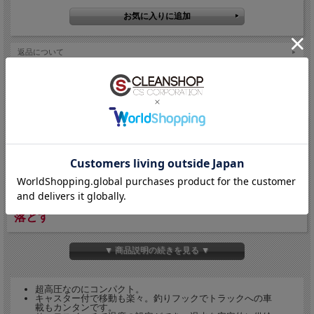
返品について
お問い合わせ
友達にメールですすめる
商品説明
温水式高圧洗浄機の最高圧、32MPa。
低燃費ボイラー＋大容量タンクで連続6時間の作業に
対応。
ヘビーな現場の頑固な汚れを高圧と温水で一気に洗い
落とす
▼ 商品説明の続きを見る ▼
●
温水式高圧洗浄機では最高圧の32MPa
で、こびりついた油汚れ・スケー
ルも強力除去
●
最高80℃の温水洗浄
で常温水では落ちにくい油脂汚れに効果的
超高圧なのにコンパクト。
●
低燃費ボイラー＋30L大容量燃料タンク
で連続6時間の作業が可能
キャスター付で移動も楽々。釣りフックでトラックへの車
●
5重の安全装置
でボイラーとポンプモーターを確実に保護
載もカンタンです。