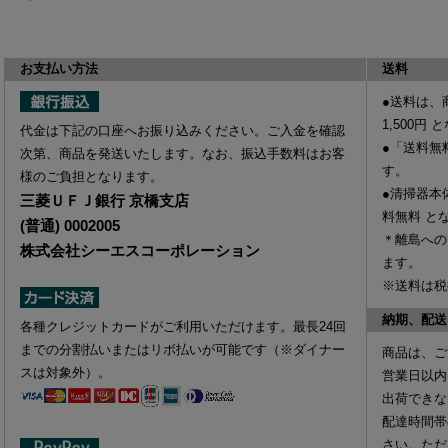
お支払い方法
送料
●送料は、
1,500円
と
代金は下記の口座へお振り込みください。ご入金を確認
●「送料無
次第、商品を発送いたします。なお、振込手数料はお客
す。
様のご負担となります。
●清掃器本
三菱ＵＦＪ銀行 京橋支店
料無料
と
(普通) 0002005
＊離島への
株式会社シーエスコーポレーション
ます。
※送料は税
納期、配送
各種クレジットカードがご利用いただけます。最長24回
までの分割払いまたはリボ払いが可能です（※ダイナー
商品は、ご
スは対象外）。
営業日以内
出荷できな
配達時間帯
さい。ただ