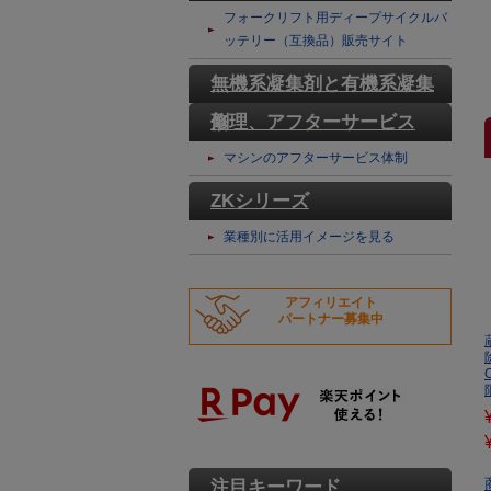
テリー
フォークリフト用ディープサイクルバ
ッテリー（互換品）販売サイト
無機系凝集剤と有機系凝集
剤
修理、アフターサービス
マシンのアフターサービス体制
ZKシリーズ
業種別に活用イメージを見る
アフィリエイト
パートナー募集中
注目キーワード