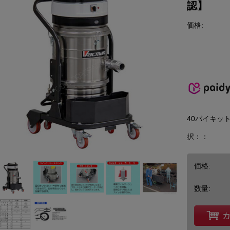
認】
価格:
40パイキッ
択：：
価格:
数量: