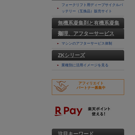
テリー
フォークリフト用ディープサイクルバ
ッテリー（互換品）販売サイト
無機系凝集剤と有機系凝集
剤
修理、アフターサービス
マシンのアフターサービス体制
ZKシリーズ
業種別に活用イメージを見る
アフィリエイト
パートナー募集中
注目キーワード