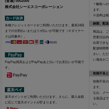
(普通) 0002005
＊離島への
株式会社シーエスコーポレーション
ます。
※送料は税
納期、配送
各種クレジットカードがご利用いただけます。最長24回
までの分割払いまたはリボ払いが可能です（※ダイナー
商品は、ご
スは対象外）。
営業日以内
出荷できな
配達時間帯
さい。ただ
い場合がご
PayPay残高およびPayPayあと払いでお支払いが可能で
す。
初期不良と
初期不良の
ます。
なお、
メー
楽天ポイントがご利用いただけます。さらに、購入金額
る返品はで
に応じて楽天ポイントが貯まります。
い。