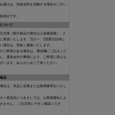
お届けは、別途送料を頂戴する場合がござい
抜表記です。
について
注文後（
銀行振込の場合は入金確認後
）、
2
に発送いたします。万が一、2営業日以内に
い場合は、別途ご連絡いたします。
のご希望がある場合は、
通信欄にご記入くだ
し、運送会社の事情により、ご希望に添えな
ざいます。あらかじめご了承ください。
返品
場合は、
良品と交換
または
無償修理
をいたし
カー直送品
につきましては、お客様都合によ
きません。 ご注文前に十分ご確認くださ