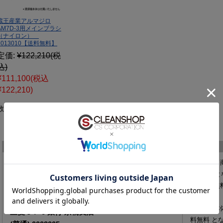
蔵王産業アルマジロ
AM7D-3用メインブラシ
（ナイロン）
2013010【送料無料】
定価:
¥122,210
(税
込)
¥111,100
(税込
¥122,210)
数量：
本
お支払い方法
送料
●送料は、
1,500円
と
代金は下記の口座へお振り込みください。ご入金を確認
●「送料無
次第、商品を発送いたします。なお、振込手数料はお客
す。
様のご負担となります。
●清掃器本
三菱ＵＦＪ銀行 京橋支店
料無料
と