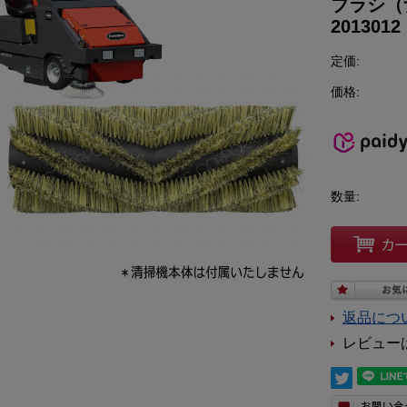
ブラシ（
20130
定価:
価格:
数量:
返品につ
レビュー