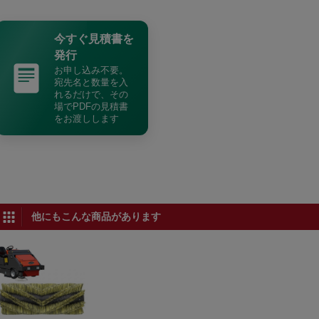
今すぐ見積書を
発行
お申し込み不要。
宛先名と数量を入
れるだけで、その
場でPDFの見積書
をお渡しします
他にもこんな商品があります