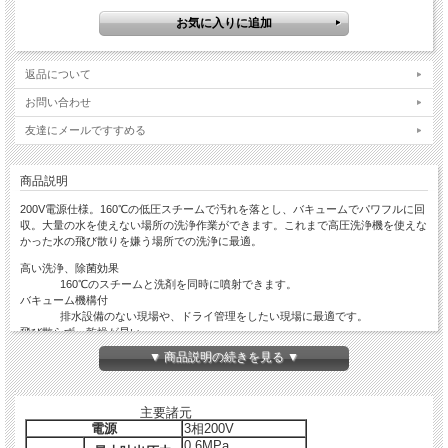
返品について
お問い合わせ
友達にメールですすめる
商品説明
200V電源仕様。160℃の低圧スチームで汚れを落とし、バキュームでパワフルに回
収。大量の水を使えない場所の洗浄作業ができます。これまで高圧洗浄機を使えな
かった水の飛び散りを嫌う場所での洗浄に最適。
高い洗浄、除菌効果
160℃のスチームと洗剤を同時に噴射できます。
バキューム機構付
排水設備のない現場や、ドライ管理をしたい現場に最適です。
飛び散らず、乾燥が早い
高温スチームを低圧噴射するため、水の飛び散りがなく、短時間で乾燥で
▼ 商品説明の続きを見る ▼
きます。
無臭無煙
200V動力電源を使うため、排気もなく、臭いや煙が出ません。
主要諸元
連続運転が可能
電源
3相200V
運転中でも常時清水の補充ができます。
衝撃に強いボディ
0.6MPa