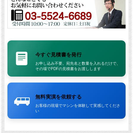
足し充電で1日中フル稼働
驚きの操作性と収納性
：女性でも片手で軽々扱える操作感。収
納時は驚くほどコンパクト
【ご注意】
本機はハードフロア専用です。カーペットにはご使
用いただけません。
豊富なブラシ・パッドであらゆる現場に対応
タイルのエンボス洗浄からデリケートな床の日常清掃まで。用途に
今すぐ見積書を発行
合わせた多彩なブラシとパッドを用意しており、これ一台でハード
お申し込み不要。宛先名と数量を入れるだけで、
フロアのメンテナンスを網羅できます。※dsc2画像参照
その場でPDFの見積書をお渡しします
女性でも軽々扱える、新次元の操作性
ブラシの回転による自走アシストにより、指一本で方向転換できる
ほどの軽さを実現。階段移動も可能な重量バランスで、スタッフの
負担を大幅に軽減します。
無料実演を依頼する
リチウムイオンバッテリーで「管理の悩み」を解消
お客様の現場でマシンを体験して実感してくださ
従来の鉛バッテリーで課題だった「液補充」や「過放電による故
い
障」の心配がありません。短時間の休憩中に継ぎ足し充電ができる
ため、常にベストな状態で作業を開始できます。