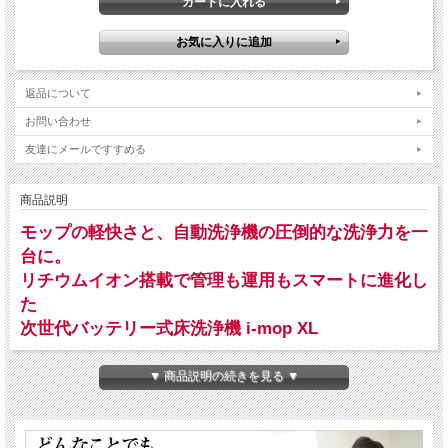
返品について
お問い合わせ
友達にメールですすめる
商品説明
モップの軽快さと、自動洗浄機の圧倒的な洗浄力を一
台に。
リチウムイオン搭載で管理も運用もスマートに進化し
た
次世代バッテリー式床洗浄機 i-mop XL
▼ 商品説明の続きを見る ▼
あらゆるハードフロアに対応
：日常清掃から剥離洗浄まで、豊
富なブラシとパッドで完結
リチウムイオンの機動力
：面倒な補水や端子清掃は不要。継ぎ