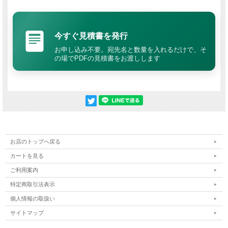
ロビボンドブランド
本品は
ロビボンドブランド（ドイツ製）
の DPD No.1試薬です。 測定器で
も知られるブランド品質で、 遊離残留塩素測定をサポートします。
今すぐ見積書を発行
すばやく溶けてすぐ測定できる
お申し込み不要。宛先名と数量を入れるだけで、そ
粉末タイプは水に投入すると
すぐに溶解
。 錠剤タイプのような溶解待ち時
の場でPDFの見積書をお渡しします
間がほぼ不要で、
短時間で測定作業を進められます。
巡回点検・連続測定に最適
発色がスピーディなため、 複数箇所を連続して測定する現場や、 巡回点検
などの
作業効率重視の現場
に適しています。
使いやすい分包タイプ
1回分ごとの分包仕様で、 必要量を簡単に使用可能。
お店のトップへ戻る
アルミジップ袋入りで保管しやすい
カートを見る
保管に便利なアルミジップ袋入り。 特殊設計ジッパーにより、 開け閉めも
ご利用案内
スムーズに行えます。
特定商取引法表示
保証期限を個包装ごとに明記
個人情報の取扱い
各包ごとに保証期限を記載。 管理しやすく、 安心して使用できます。
サイトマップ
高齢者施設・病院・プールなどでの水質管理に