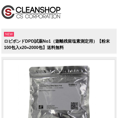
NEW
ロビボンドDPD試薬No1（遊離残留塩素測定用）【粉末
100包入x20=2000包】送料無料