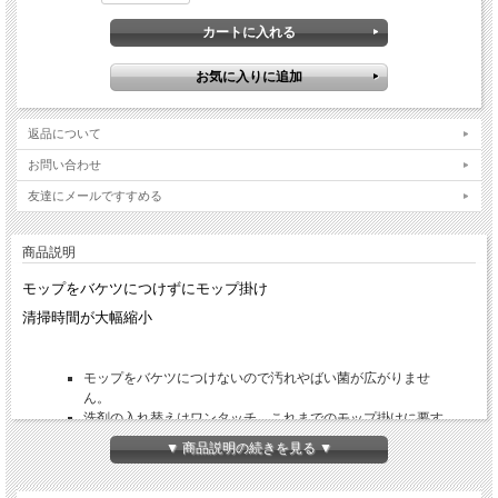
返品について
お問い合わせ
友達にメールですすめる
商品説明
モップをバケツにつけずにモップ掛け
清掃時間が大幅縮小
モップをバケツにつけないので汚れやばい菌が広がりませ
ん。
洗剤の入れ替えはワンタッチ。これまでのモップ掛けに要す
る時間を最大半分に縮小。
▼ 商品説明の続きを見る ▼
使用エリアや用途に応じて瞬時にケミカルを交換可能。
特殊設計ボトルにより逆さにしても液漏れがありません。
洗剤ボトルだけで使用も可能。モップから外してテーブル等