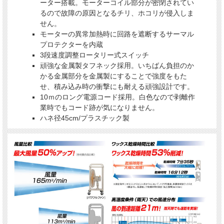
ーター搭載。モーターコイル部分が密閉されてい
ハネ径45cm/プラスチック製
るので故障の原因となるチリ、ホコリが侵入しま
せん。
モーターの異常加熱時に回路を遮断するサーマル
プロテクターを内蔵
3段速度調整ロータリー式スイッチ
頑強な金属製タフネック採用。いちばん負担のか
かる金属部分を金属製にすることで強度をもた
せ、積み込み時の衝撃にも耐える頑強設計です。
10ｍのロング電源コード採用。白色なので剥離作
業時でもコード跡が気になりません。
ハネ径45cm/プラスチック製