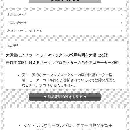
返品について
お問い合わせ
友達にメールですすめる
商品説明
大風量によりカーペットやワックスの乾燥時間を大幅に短縮
長時間運転に耐えるサーマルプロテクター内蔵全閉型モーター搭載
安全・安心なサーマルプロテクター内蔵全閉型モーター搭
載。モーターコイル部分が密閉されているので故障の原因と
なるチリ、ホコリが侵入しません。
モーターの異常加熱時に回路を遮断するサーマルプロテクタ
ーを内蔵
▼ 商品説明の続きを見る ▼
3段速度調整ロータリー式スイッチ
頑強な金属製タフネック採用。いちばん負担のかかる金属部
分を金属製にすることで強度をもたせ、積み込み時の衝撃に
も耐える頑強設計です。
10ｍのロング電源コード採用。白色なので剥離作業時でもコ
安全・安心なサーマルプロテクター内蔵全閉型モ
ード跡が気になりません。