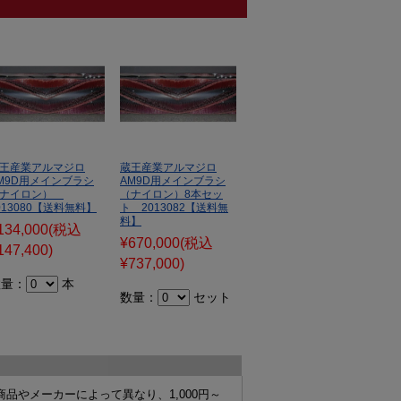
王産業アルマジロ
蔵王産業アルマジロ
M9D用メインブラシ
AM9D用メインブラシ
（ナイロン）
（ナイロン）8本セッ
013080【送料無料】
ト 2013082【送料無
料】
134,000
(税込
¥670,000
(税込
147,400)
¥737,000)
数量：
本
数量：
セット
商品やメーカーによって異なり、
1,000円～