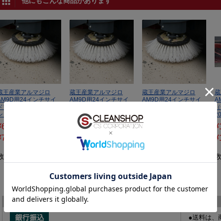
他にもこんな商品があります
蔵王産業アルマジロ
蔵王産業アルマジロ
蔵王産業アルマジロ
蔵
AM9D用24インチサイ
AM9D用24インチサイ
AM9D用24インチサイ
A
ドブラシ（ナイロ
ドブラシ（ナイロン）3
ドブラシ（ナイロン）8
ン） 2013085
本セット 2013086
本セット 2013087
2
¥64,000
(税込
¥128,000
(税込
¥320,000
(税込
¥
¥70,400)
¥140,800)
¥352,000)
¥
数量：
本
数量：
セット
数量：
セット
お支払い方法
送料
●送料は、