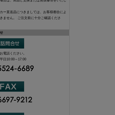
場合は、
良品と交換
または
無償修理
をいたし
カー直送品
につきましては、お客様都合によ
きません。 ご注文前に十分ご確認くださ
せ
お電話ください。
10:00～17:00