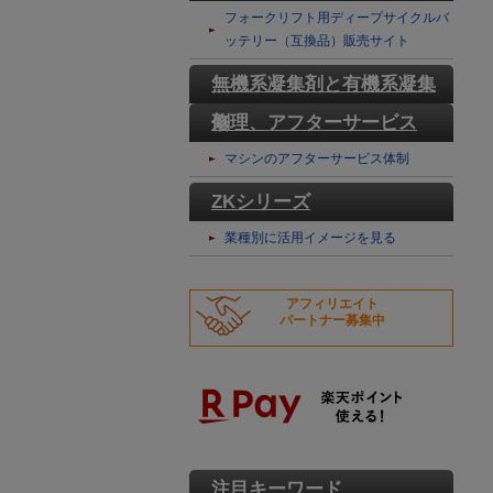
テリー
フォークリフト用ディープサイクルバ
ッテリー（互換品）販売サイト
無機系凝集剤と有機系凝集
剤
修理、アフターサービス
マシンのアフターサービス体制
ZKシリーズ
業種別に活用イメージを見る
アフィリエイト
パートナー募集中
注目キーワード