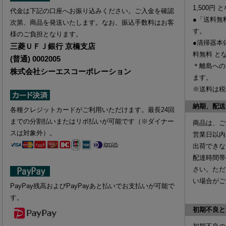
1,500円
と
代金は下記の口座へお振り込みください。ご入金を確認
●「送料無
次第、商品を発送いたします。なお、振込手数料はお客
す。
様のご負担となります。
●清掃器本
三菱ＵＦＪ銀行 京橋支店
料無料
と
(普通) 0002005
＊離島への
株式会社シーエスコーポレーション
ます。
※送料は税
納期、配送
各種クレジットカードがご利用いただけます。最長24回
までの分割払いまたはリボ払いが可能です（※ダイナー
商品は、ご
スは対象外）。
営業日以内
出荷できな
配達時間帯
さい。ただ
い場合がご
PayPay残高およびPayPayあと払いでお支払いが可能で
す。
初期不良と