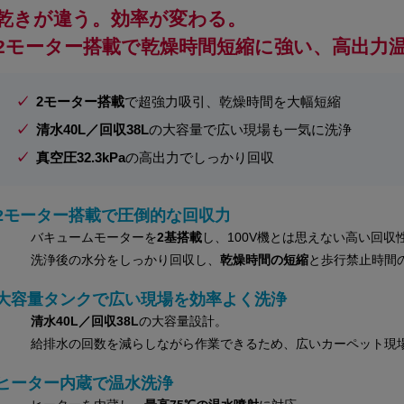
乾きが違う。効率が変わる。
2モーター搭載で乾燥時間短縮に強い、高出力
2モーター搭載
で超強力吸引、乾燥時間を大幅短縮
清水40L／回収38L
の大容量で広い現場も一気に洗浄
真空圧32.3kPa
の高出力でしっかり回収
2モーター搭載で圧倒的な回収力
バキュームモーターを
2基搭載
し、100V機とは思えない高い回収
洗浄後の水分をしっかり回収し、
乾燥時間の短縮
と歩行禁止時間
大容量タンクで広い現場を効率よく洗浄
清水40L／回収38L
の大容量設計。
給排水の回数を減らしながら作業できるため、広いカーペット現
ヒーター内蔵で温水洗浄