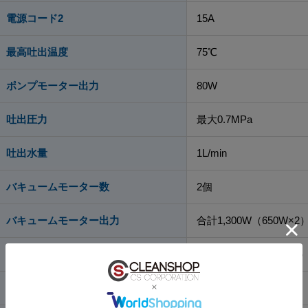
電源コード2
15A
最高吐出温度
75℃
ポンプモーター出力
80W
吐出圧力
最大0.7MPa
吐出水量
1L/min
バキュームモーター数
2個
バキュームモーター出力
合計1,300W（650W×2
真空圧
32.3kPa（3,300mmAq
風量
2.3m³/min