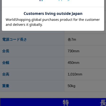
ヒーター出力
1,500W
清水タンク容量
40L
回収タンク容量
38L
電源コード長さ
各7m
全長
730mm
全幅
450mm
全高
1,010mm
重量
50kg