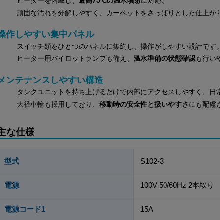
ヒーターを内蔵し、
最高75℃の温水噴射
に対応。
頑固な汚れを分解しやすく、カーペットをさっぱりとした仕上が
操作しやすい集中パネル
スイッチ類をひとつのパネルに集約し、操作がしやすい設計です
ヒーター用パイロットランプも備え、
温水準備の状態確認
も行い
メンテナンスしやすい構造
タンクユニットを持ち上げるだけで内部にアクセスしやすく、日
大径車輪も採用しており、
移動時の安全性と扱いやすさ
にも配慮
主な仕様
型式
S102-3
電源
100V 50/60Hz 2本取り
電源コード1
15A