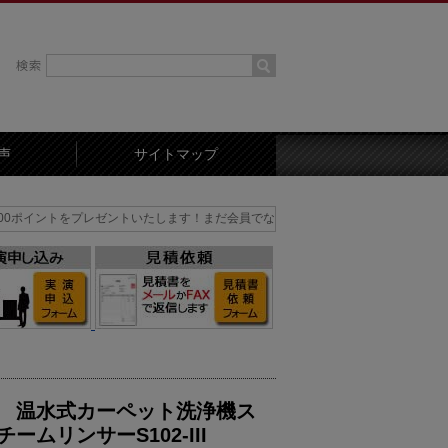
声
サイトマップ
レゼントいたします！まだ会員でない方はまずは会員登録を！
 温水式カーペット洗浄機ス
ームリンサーS102-III