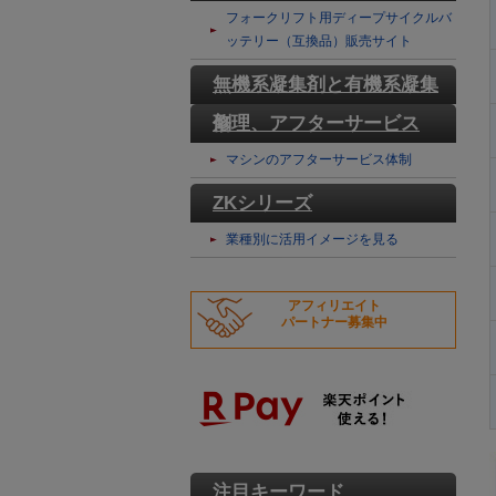
テリー
フォークリフト用ディープサイクルバ
ッテリー（互換品）販売サイト
無機系凝集剤と有機系凝集
剤
修理、アフターサービス
マシンのアフターサービス体制
ZKシリーズ
業種別に活用イメージを見る
アフィリエイト
パートナー募集中
注目キーワード