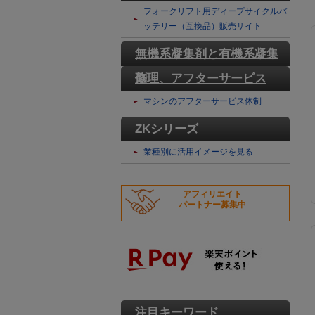
テリー
フォークリフト用ディープサイクルバ
ッテリー（互換品）販売サイト
無機系凝集剤と有機系凝集
剤
修理、アフターサービス
マシンのアフターサービス体制
ZKシリーズ
業種別に活用イメージを見る
アフィリエイト
パートナー募集中
注目キーワード