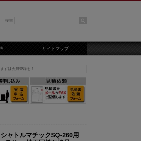
声
サイトマップ
録を！
シャトルマチックSQ-260用