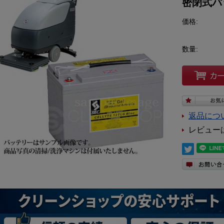
密閉式バ
価格:
数量:
返品につ
レビュー