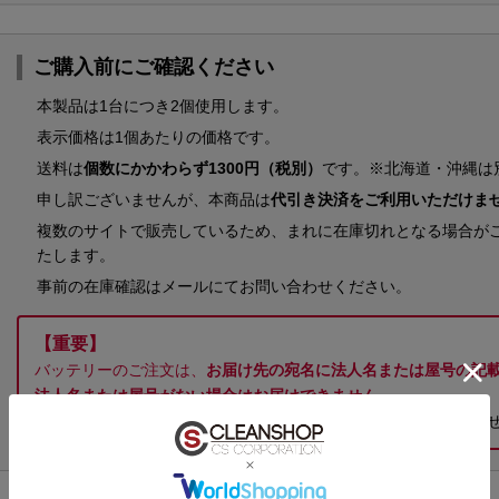
ご購入前にご確認ください
本製品は1台につき2個使用します。
表示価格は1個あたりの価格です。
送料は
個数にかかわらず1300円（税別）
です。※北海道・沖縄は
申し訳ございませんが、本商品は
代引き決済をご利用いただけま
複数のサイトで販売しているため、まれに在庫切れとなる場合が
たします。
事前の在庫確認はメールにてお問い合わせください。
【重要】
バッテリーのご注文は、
お届け先の宛名に法人名または屋号の記
法人名または屋号がない場合はお届けできません。
個人事業主の方で屋号をお持ちでない場合は、個別にお問い合わ