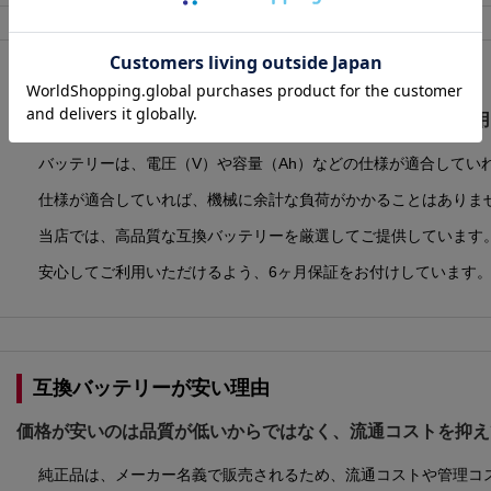
純正以外のバッテリーでも大丈夫？
互換バッテリーでも、仕様が適合していれば問題なくご使用
バッテリーは、電圧（V）や容量（Ah）などの仕様が適合してい
仕様が適合していれば、機械に余計な負荷がかかることはありま
当店では、高品質な互換バッテリーを厳選してご提供しています
安心してご利用いただけるよう、6ヶ月保証をお付けしています
互換バッテリーが安い理由
価格が安いのは品質が低いからではなく、流通コストを抑え
純正品は、メーカー名義で販売されるため、流通コストや管理コ