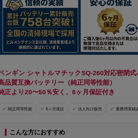
ペンギン シャトルマチックSQ-260対応密閉
高品質互換バッテリー（純正同等性能）
純正より20〜50％安く、6ヶ月保証付き
純正同等性能
6ヶ月保証
法人向け販売
業務用実績
こんな方におすすめ