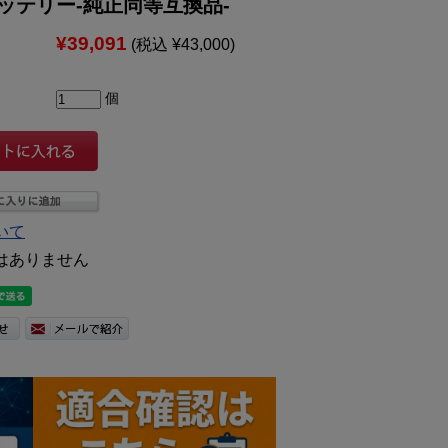
ッテリー-純正同等互換品-
¥39,091
(税込 ¥43,000)
個
いて
はありません