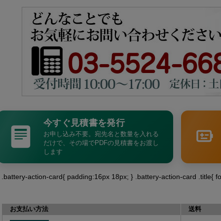
今すぐ見積書を発行
お申し込み不要。宛先名と数量を入れる
だけで、その場でPDFの見積書をお渡し
します
 .battery-action-card{ padding:16px 18px; } .battery-action-card .title{ f
お支払い方法
送料