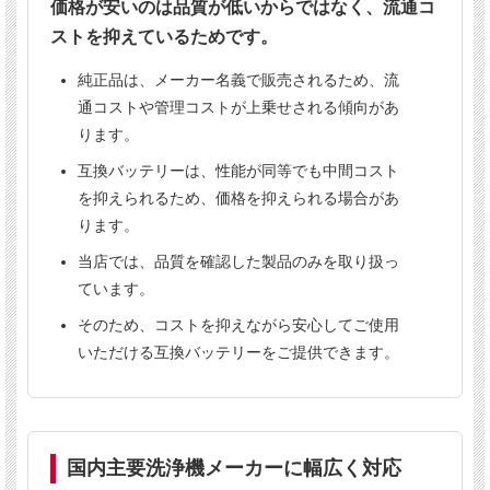
ペンギンMy16B
価格が安いのは品質が低いからではなく、流通コ
ストを抑えているためです。
純正品は、メーカー名義で販売されるため、流
通コストや管理コストが上乗せされる傾向があ
ります。
ご購入前にご確認ください
互換バッテリーは、性能が同等でも中間コスト
本製品は1台につき1個使用します。
を抑えられるため、価格を抑えられる場合があ
表示価格は1個あたりの価格です。
ります。
送料は
個数にかかわらず1,300円（税別）
当店では、品質を確認した製品のみを取り扱っ
です。※北海道・沖縄は別料金となりま
ています。
す。
そのため、コストを抑えながら安心してご使用
申し訳ございませんが、本商品は
代引き決
済をご利用いただけません。
いただける互換バッテリーをご提供できます。
複数のサイトで販売しているため、まれに
在庫切れとなる場合がございます。その際
は当店よりご連絡いたします。
事前の在庫確認はメールにてお問い合わせ
国内主要洗浄機メーカーに幅広く対応
ください。