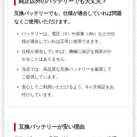
純正以外のバッテリーでも大丈夫？
純正同等性能
6ヶ月保証
法人向け販売
互換バッテリーでも、仕様が適合していれば問題
なくご使用いただけます。
業務用実績あり
バッテリーは、電圧（V）や容量（Ah）などの仕
様が適合していれば正常に使用できます。
こんな方におすすめ
仕様が適合していれば、機械に余計な負荷がか
✔
清掃業者様
かることはありません。
✔
ビルメンテナンス会社様
当店では、高品質な互換バッテリーを厳選して
✔
倉庫の清掃担当者様
ご提供しています。
✔
バッテリーの価格が高くてお困りの方
安心してご利用いただけるよう、6ヶ月保証をお
付けしています。
対応機種
互換バッテリーが安い理由