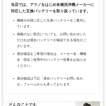
当店では、アマノをはじめ各種洗浄機メーカーに
【重要】
対応した互換バッテリーを取り扱っています。
バッテリーのご注文は、
お届け先の宛名に法人名または屋
号の記載が必要です。
機種や仕様に応じた互換バッテリーをご案内し
法人名または屋号がない場合はお届けできません。
ています。
個人事業主の方で屋号をお持ちでない場合は、個別にお問
い合わせください。
掲載のない型式についても、お問い合わせいた
だければ適合バッテリーが確認できる場合がご
ざいます。
適合確認をご希望の場合は、メーカー名・機種
名・現在ご使用中のバッテリー型番をお知らせ
ください。
適合確認は下記「適合バッテリーお問い合わ
せ」フォームからも承っております。