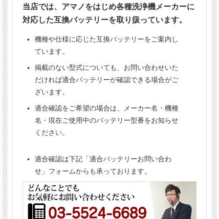
当店では、アマノをはじめ各種洗浄機メーカーに
【重要】
バッテリーのご注文は、
お届け先の宛名に法人名または屋
対応した互換バッテリーを取り扱っています。
号の記載が必要です。
法人名または屋号がない場合はお届けできません。
機種や仕様に応じた互換バッテリーをご案内し
個人事業主の方で屋号をお持ちでない場合は、個別にお問
い合わせください。
ています。
掲載のない型式についても、お問い合わせいた
だければ適合バッテリーが確認できる場合がご
ざいます。
適合確認をご希望の場合は、メーカー名・機種
名・現在ご使用中のバッテリー型番をお知らせ
ください。
適合確認は下記「適合バッテリーお問い合わ
せ」フォームからも承っております。