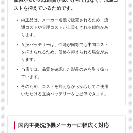
価格が安いのは品質が低いからではなく、流通コ
ストを抑えているためです。
純正品は、メーカー名義で販売されるため、流
通コストや管理コストが上乗せされる傾向があ
ご購入前にご確認ください
ります。
本製品は1台につき1個使用します。
互換バッテリーは、性能が同等でも中間コスト
表示価格は1個あたりの価格です。
を抑えられるため、価格を抑えられる場合があ
送料は
個数にかかわらず1,300円（税別）
ります。
です。※北海道・沖縄は別料金となりま
当店では、品質を確認した製品のみを取り扱っ
す。
ています。
申し訳ございませんが、本商品は
代引き決
済をご利用いただけません。
そのため、コストを抑えながら安心してご使用
いただける互換バッテリーをご提供できます。
複数のサイトで販売しているため、まれに
在庫切れとなる場合がございます。その際
は当店よりご連絡いたします。
事前の在庫確認はメールにてお問い合わせ
ください。
国内主要洗浄機メーカーに幅広く対応