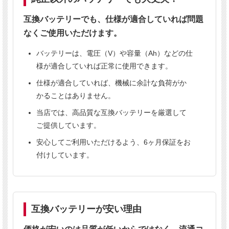
純正同等性能
6ヶ月保証
法人向け販売
互換バッテリーでも、仕様が適合していれば問題
業務用実績あり
なくご使用いただけます。
バッテリーは、電圧（V）や容量（Ah）などの仕
こんな方におすすめ
様が適合していれば正常に使用できます。
✔
清掃業者様
仕様が適合していれば、機械に余計な負荷がか
かることはありません。
✔
ビルメンテナンス会社様
✔
倉庫の清掃担当者様
当店では、高品質な互換バッテリーを厳選して
ご提供しています。
✔
バッテリーの価格が高くてお困りの方
安心してご利用いただけるよう、6ヶ月保証をお
付けしています。
対応機種
互換バッテリーが安い理由
テナントS5