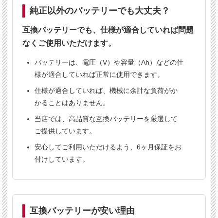
高品質互換バッテリー（純正同等性能）
純正以外のバッテリーでも大丈夫？
純正より20〜50％安く、6ヶ月保証付き
互換バッテリーでも、仕様が適合していれば問題
純正同等性能
6ヶ月保証
法人向け販売
なくご使用いただけます。
業務用実績あり
バッテリーは、電圧（V）や容量（Ah）などの仕
様が適合していれば正常に使用できます。
仕様が適合していれば、機械に余計な負荷がか
こんな方におすすめ
かることはありません。
✔
清掃業者様
当店では、高品質な互換バッテリーを厳選して
✔
ビルメンテナンス会社様
ご提供しています。
✔
倉庫の清掃担当者様
安心してご利用いただけるよう、6ヶ月保証をお
✔
バッテリーの価格が高くてお困りの方
付けしています。
互換バッテリーが安い理由