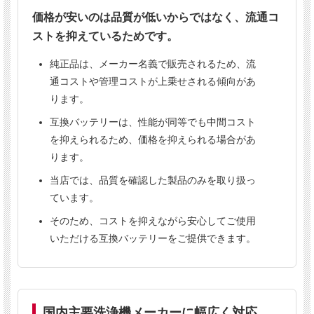
対応機種
価格が安いのは品質が低いからではなく、流通コ
1255B Power
シーバイエス Taskiスウィンゴ
ストを抑えているためです。
純正品は、メーカー名義で販売されるため、流
通コストや管理コストが上乗せされる傾向があ
当店の互換バッテリーについて
ります。
純正品と同等性能の高品質バッテリー
互換バッテリーは、性能が同等でも中間コスト
安心の6ヶ月保証
を抑えられるため、価格を抑えられる場合があ
業務用清掃機向けの実績ある製品
ります。
当店では、品質を確認した製品のみを取り扱っ
ています。
ご購入前にご確認ください
そのため、コストを抑えながら安心してご使用
いただける互換バッテリーをご提供できます。
本製品は1台につき2個使用します。
表示価格は1個あたりの価格です。
送料は
個数にかかわらず1300円（税別）
です。※
北海道・沖縄は別料金となります。
国内主要洗浄機メーカーに幅広く対応