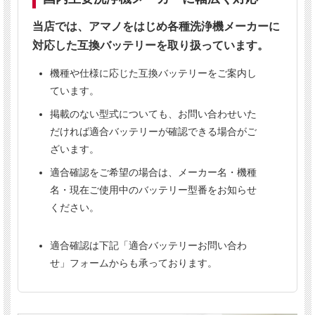
申し訳ございませんが、本商品は
代引き決済をご
利用いただけません。
当店では、アマノをはじめ各種洗浄機メーカーに
複数のサイトで販売しているため、まれに在庫切
対応した互換バッテリーを取り扱っています。
れとなる場合がございます。その際は当店よりご
連絡いたします。
機種や仕様に応じた互換バッテリーをご案内し
事前の在庫確認はメールにてお問い合わせくださ
ています。
い。
掲載のない型式についても、お問い合わせいた
だければ適合バッテリーが確認できる場合がご
【重要】
ざいます。
バッテリーのご注文は、
お届け先の宛名に法人名または屋号の記載
が必要です。
適合確認をご希望の場合は、メーカー名・機種
法人名または屋号がない場合はお届けできません。
個人事業主の方で屋号をお持ちでない場合は、個別にお問い合わせ
名・現在ご使用中のバッテリー型番をお知らせ
ください。
ください。
適合確認は下記「適合バッテリーお問い合わ
せ」フォームからも承っております。