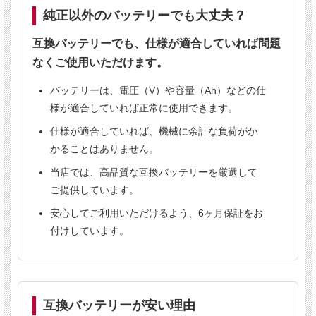
高品質互換バッテリー（純正同等性能）
純正以外のバッテリーでも大丈夫？
純正より20〜50％安く、6ヶ月保証付き
互換バッテリーでも、仕様が適合していれば問題
純正同等性能
6ヶ月保証
法人向け販売
なくご使用いただけます。
業務用実績あり
バッテリーは、電圧（V）や容量（Ah）などの仕
様が適合していれば正常に使用できます。
仕様が適合していれば、機械に余計な負荷がか
こんな方におすすめ
かることはありません。
✔
清掃業者様
当店では、高品質な互換バッテリーを厳選して
✔
ビルメンテナンス会社様
ご提供しています。
✔
倉庫の清掃担当者様
安心してご利用いただけるよう、6ヶ月保証をお
✔
バッテリーの価格が高くてお困りの方
付けしています。
互換バッテリーが安い理由