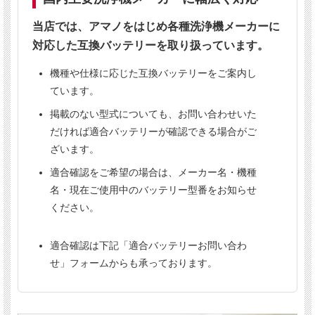
申し訳ございませんが、本商品は
代引き決済をご
利用いただけません。
当店では、アマノをはじめ各種洗浄機メーカーに
複数のサイトで販売しているため、まれに在庫切
対応した互換バッテリーを取り扱っています。
れとなる場合がございます。その際は当店よりご
連絡いたします。
機種や仕様に応じた互換バッテリーをご案内し
事前の在庫確認はメールにてお問い合わせくださ
ています。
い。
掲載のない型式についても、お問い合わせいた
だければ適合バッテリーが確認できる場合がご
【重要】
ざいます。
バッテリーのご注文は、
お届け先の宛名に法人名または屋号の記載
が必要です。
適合確認をご希望の場合は、メーカー名・機種
法人名または屋号がない場合はお届けできません。
個人事業主の方で屋号をお持ちでない場合は、個別にお問い合わせ
名・現在ご使用中のバッテリー型番をお知らせ
ください。
ください。
適合確認は下記「適合バッテリーお問い合わ
せ」フォームからも承っております。