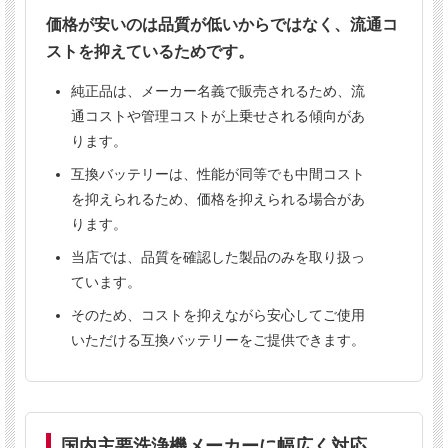
対応機種
価格が安いのは品質が低いからではなく、流通コ
20
シーバイエス シャリオスター
ストを抑えているためです。
純正品は、メーカー名義で販売されるため、流
通コストや管理コストが上乗せされる傾向があ
当店の互換バッテリーについて
ります。
純正品と同等性能の高品質バッテリー
互換バッテリーは、性能が同等でも中間コスト
安心の6ヶ月保証
を抑えられるため、価格を抑えられる場合があ
業務用清掃機向けの実績ある製品
ります。
当店では、品質を確認した製品のみを取り扱っ
ています。
ご購入前にご確認ください
そのため、コストを抑えながら安心してご使用
いただける互換バッテリーをご提供できます。
本製品は1台につき3個使用します。
表示価格は1個あたりの価格です。
送料は
個数にかかわらず1300円（税別）
です。※
北海道・沖縄は別料金となります。
国内主要洗浄機メーカーに幅広く対応