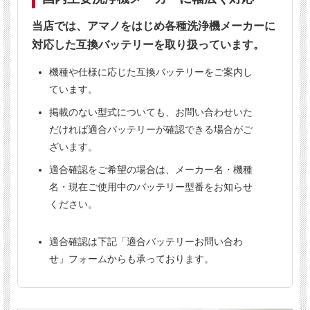
ください。
当店では、アマノをはじめ各種洗浄機メーカーに
【重要】
対応した互換バッテリーを取り扱っています。
バッテリーのご注文は、
お届け先の宛名に法人名または屋
号の記載が必要です。
機種や仕様に応じた互換バッテリーをご案内し
法人名または屋号がない場合はお届けできません。
ています。
個人事業主の方で屋号をお持ちでない場合は、個別にお問
い合わせください。
掲載のない型式についても、お問い合わせいた
だければ適合バッテリーが確認できる場合がご
ざいます。
適合確認をご希望の場合は、メーカー名・機種
名・現在ご使用中のバッテリー型番をお知らせ
ください。
適合確認は下記「適合バッテリーお問い合わ
せ」フォームからも承っております。