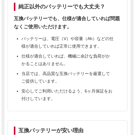
純正より20〜50％安く、6ヶ月保証付き
純正以外のバッテリーでも大丈夫？
純正同等性能
6ヶ月保証
法人向け販売
互換バッテリーでも、仕様が適合していれば問題
なくご使用いただけます。
業務用実績あり
バッテリーは、電圧（V）や容量（Ah）などの仕
様が適合していれば正常に使用できます。
こんな方におすすめ
仕様が適合していれば、機械に余計な負荷がか
✔
清掃業者様
かることはありません。
✔
ビルメンテナンス会社様
当店では、高品質な互換バッテリーを厳選して
✔
倉庫の清掃担当者様
ご提供しています。
✔
バッテリーの価格が高くてお困りの方
安心してご利用いただけるよう、6ヶ月保証をお
付けしています。
対応機種
互換バッテリーが安い理由