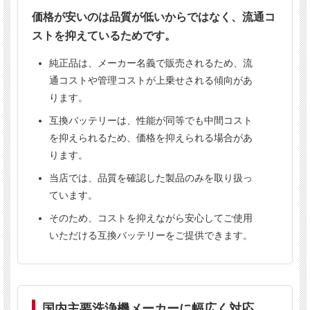
シーバイエス J-WIDE400
価格が安いのは品質が低いからではなく、流通コ
ストを抑えているためです。
純正品は、メーカー名義で販売されるため、流
通コストや管理コストが上乗せされる傾向があ
ります。
ご購入前にご確認ください
互換バッテリーは、性能が同等でも中間コスト
本製品は1台につき1個使用します。
を抑えられるため、価格を抑えられる場合があ
表示価格は1個あたりの価格です。
ります。
送料は
個数にかかわらず1,300円（税別）
当店では、品質を確認した製品のみを取り扱っ
です。※北海道・沖縄は別料金となりま
ています。
す。
そのため、コストを抑えながら安心してご使用
申し訳ございませんが、本商品は
代引き決
済をご利用いただけません。
いただける互換バッテリーをご提供できます。
複数のサイトで販売しているため、まれに
在庫切れとなる場合がございます。その際
は当店よりご連絡いたします。
事前の在庫確認はメールにてお問い合わせ
国内主要洗浄機メーカーに幅広く対応