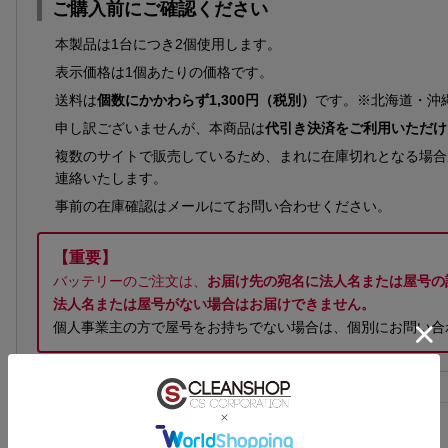
ご購入前にご確認ください
本製品は1台につき2個使用します。
表示価格は1個あたりの価格です。
送料は
個数にかかわらず1,300円（税別）
です。※北海道・沖
申し訳ございませんが、本商品は
代引き決済をご利用いただけ
複数のサイトで販売しているため、まれに在庫切れとなる場合
連絡いたします。
事前の在庫確認はメールにてお問い合わせください。
【重要】
バッテリーのご注文は、
お届け先の宛名に法人名または屋号の
法人名または屋号がない場合はお届けできません。
個人事業主の方で屋号をお持ちでない場合は、個別にお問い合