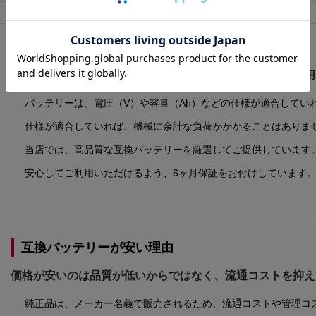
純正以外のバッテリーでも大丈夫？
互換バッテリーでも、仕様が適合していれば問題なくご使用
バッテリーは、電圧（V）や容量（Ah）などの仕様が適合してい
仕様が適合していれば、機械に余計な負荷がかかることはありま
当店では、高品質な互換バッテリーを厳選してご提供しています
安心してご利用いただけるよう、6ヶ月保証をお付けしています
互換バッテリーが安い理由
価格が安いのは品質が低いからではなく、流通コストを抑え
純正品は、メーカー名義で販売されるため、流通コストや管理コ