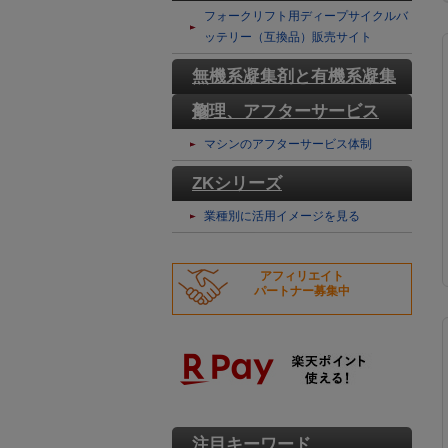
テリー
フォークリフト用ディープサイクルバ
ッテリー（互換品）販売サイト
無機系凝集剤と有機系凝集
剤
修理、アフターサービス
マシンのアフターサービス体制
ZKシリーズ
業種別に活用イメージを見る
アフィリエイト
パートナー募集中
注目キーワード