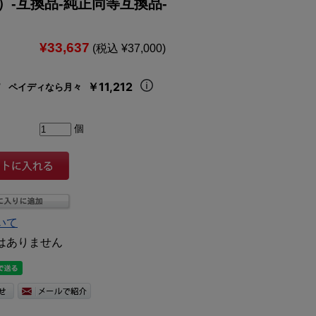
）-互換品-純正同等互換品-
¥33,637
(税込 ¥37,000)
￥11,212
ペイディなら月々
個
いて
はありません