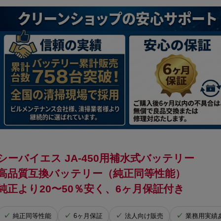
シーバイエス JA-450用補水式バッテリー
高品質互換バッテリー（純正同等性能）
純正より20〜50％安く、6ヶ月保証付き
純正同等性能
6ヶ月保証
法人向け販売
業務用実績