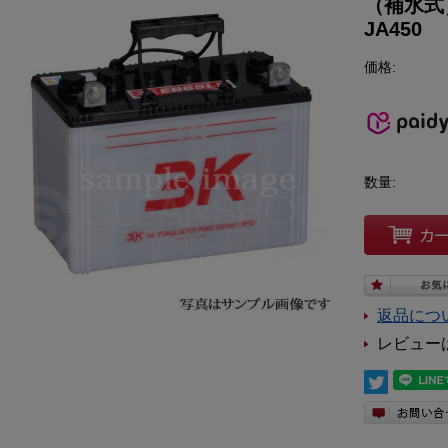
（補水式
JA450
価格:
数量:
返品につ
レビュー