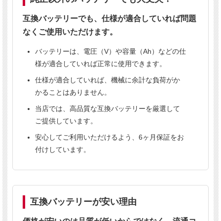
純正同等性能
6ヶ月保証
法人向け販売
互換バッテリーでも、仕様が適合していれば問題
業務用実績あり
なくご使用いただけます。
バッテリーは、電圧（V）や容量（Ah）などの仕
こんな方におすすめ
様が適合していれば正常に使用できます。
✔
清掃業者様
仕様が適合していれば、機械に余計な負荷がか
かることはありません。
✔
ビルメンテナンス会社様
✔
倉庫の清掃担当者様
当店では、高品質な互換バッテリーを厳選して
ご提供しています。
✔
バッテリーの価格が高くてお困りの方
安心してご利用いただけるよう、6ヶ月保証をお
付けしています。
対応機種
互換バッテリーが安い理由
テナント5400