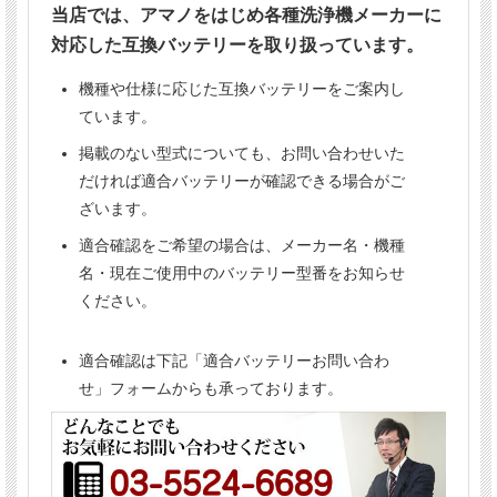
当店では、アマノをはじめ各種洗浄機メーカーに
【重要】
バッテリーのご注文は、
お届け先の宛名に法人名または屋
対応した互換バッテリーを取り扱っています。
号の記載が必要です。
法人名または屋号がない場合はお届けできません。
機種や仕様に応じた互換バッテリーをご案内し
個人事業主の方で屋号をお持ちでない場合は、個別にお問
い合わせください。
ています。
掲載のない型式についても、お問い合わせいた
だければ適合バッテリーが確認できる場合がご
ざいます。
適合確認をご希望の場合は、メーカー名・機種
名・現在ご使用中のバッテリー型番をお知らせ
ください。
適合確認は下記「適合バッテリーお問い合わ
せ」フォームからも承っております。