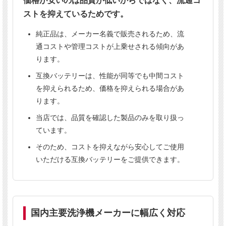
価格が安いのは品質が低いからではなく、流通コ
ストを抑えているためです。
純正品は、メーカー名義で販売されるため、流
通コストや管理コストが上乗せされる傾向があ
ご購入前にご確認ください
ります。
本製品は1台につき4個使用します。
互換バッテリーは、性能が同等でも中間コスト
表示価格は1個あたりの価格です。
を抑えられるため、価格を抑えられる場合があ
送料は
個数にかかわらず1,300円（税別）
ります。
です。※北海道・沖縄は別料金となりま
当店では、品質を確認した製品のみを取り扱っ
す。
ています。
申し訳ございませんが、本商品は
代引き決
済をご利用いただけません。
そのため、コストを抑えながら安心してご使用
いただける互換バッテリーをご提供できます。
複数のサイトで販売しているため、まれに
在庫切れとなる場合がございます。その際
は当店よりご連絡いたします。
事前の在庫確認はメールにてお問い合わせ
ください。
国内主要洗浄機メーカーに幅広く対応