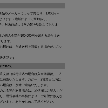
商品やメーカーによって異なり、
1,000円～
なります（地域によって変動あり）。
料」対象商品にはその旨を明記しておりま
体の購入金額が
100,000円を超える場合は送
なります。
お届けは、別途送料を頂戴する場合がござい
抜表記です。
について
注文後（
銀行振込の場合は入金確認後
）、
2
に発送いたします。万が一、2営業日以内に
い場合は、別途ご連絡いたします。
のご希望がある場合は、
通信欄にご記入くだ
し、運送会社の事情により、ご希望に添えな
ざいます。あらかじめご了承ください。