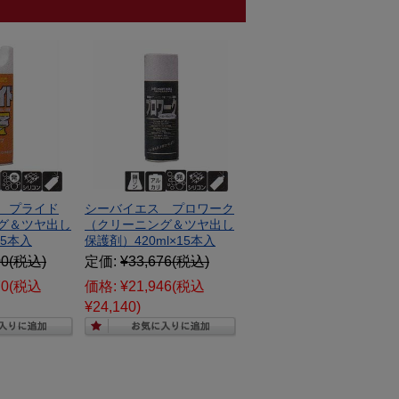
 プライド
シーバイエス プロワーク
グ＆ツヤ出し
（クリーニング＆ツヤ出し
15本入
保護剤）420ml×15本入
00
(税込)
定価:
¥33,676
(税込)
70
(税込
価格:
¥21,946
(税込
¥24,140)