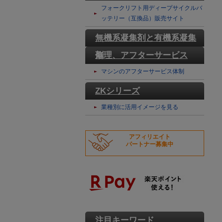
テリー
フォークリフト用ディープサイクルバ
ッテリー（互換品）販売サイト
無機系凝集剤と有機系凝集
剤
修理、アフターサービス
マシンのアフターサービス体制
ZKシリーズ
業種別に活用イメージを見る
アフィリエイト
パートナー募集中
注目キーワード