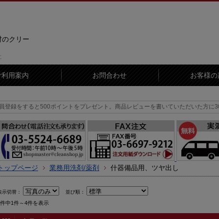
材のクリー
に
ご利用案内
お問合わせ
お客様の
と500ポイントをプレゼント。
商品レビューを書いていただいた方に300ポイント
トップページ
業務用洗剤/薬剤
什器備品用、ツヤ出し
表示切替：
並び順：
4件中1件～4件を表示