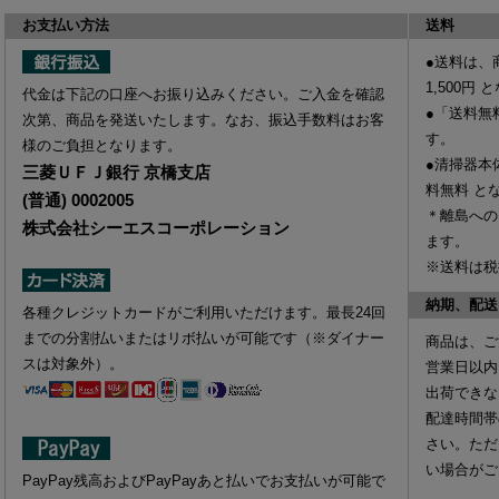
お支払い方法
送料
●送料は、
1,500円
と
代金は下記の口座へお振り込みください。ご入金を確認
●「送料無
次第、商品を発送いたします。なお、振込手数料はお客
す。
様のご負担となります。
●清掃器本
三菱ＵＦＪ銀行 京橋支店
料無料
と
(普通) 0002005
＊離島への
株式会社シーエスコーポレーション
ます。
※送料は税
納期、配送
各種クレジットカードがご利用いただけます。最長24回
までの分割払いまたはリボ払いが可能です（※ダイナー
商品は、ご
スは対象外）。
営業日以内
出荷できな
配達時間帯
さい。ただ
い場合がご
PayPay残高およびPayPayあと払いでお支払いが可能で