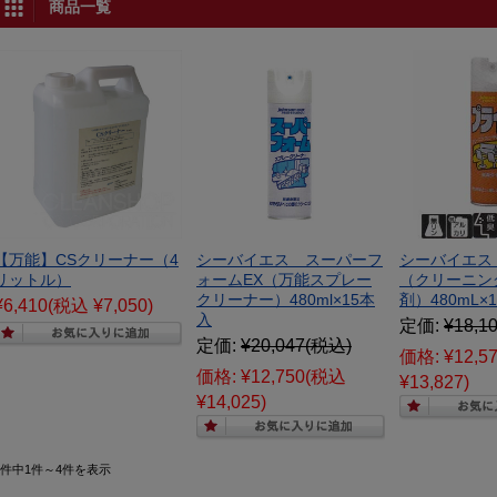
商品一覧
【万能】CSクリーナー（4
シーバイエス スーパーフ
シーバイエス
リットル）
ォームEX（万能スプレー
（クリーニン
クリーナー）480ml×15本
剤）480mL×
¥6,410
(税込 ¥7,050)
入
定価:
¥18,1
定価:
¥20,047
(税込)
価格:
¥12,5
価格:
¥12,750
(税込
¥13,827)
¥14,025)
4件中1件～4件を表示